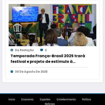
Da Redação
0
Temporada França-Brasil 2025 trará
festival e projeto de estímulo à
criação artística para Salvador
30 De Agosto De 2025
Início
Economia
Esportes
Entretenimento
Política
Notícias