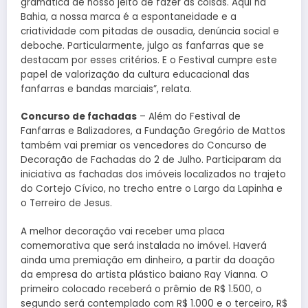
gramática de nosso jeito de fazer as coisas. Aqui na
Bahia, a nossa marca é a espontaneidade e a
criatividade com pitadas de ousadia, denúncia social e
deboche. Particularmente, julgo as fanfarras que se
destacam por esses critérios. E o Festival cumpre este
papel de valorização da cultura educacional das
fanfarras e bandas marciais”, relata.
Concurso de fachadas
– Além do Festival de
Fanfarras e Balizadores, a Fundação Gregório de Mattos
também vai premiar os vencedores do Concurso de
Decoração de Fachadas do 2 de Julho. Participaram da
iniciativa as fachadas dos imóveis localizados no trajeto
do Cortejo Cívico, no trecho entre o Largo da Lapinha e
o Terreiro de Jesus.
A melhor decoração vai receber uma placa
comemorativa que será instalada no imóvel. Haverá
ainda uma premiação em dinheiro, a partir da doação
da empresa do artista plástico baiano Ray Vianna. O
primeiro colocado receberá o prêmio de R$ 1.500, o
segundo será contemplado com R$ 1.000 e o terceiro, R$