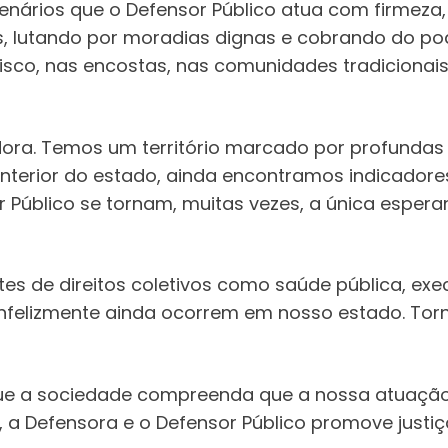
cenários que o Defensor Público atua com firmez
 lutando por moradias dignas e cobrando do po
co, nas encostas, nas comunidades tradicionais,
dora. Temos um território marcado por profundas
no interior do estado, ainda encontramos indicad
r Público se tornam, muitas vezes, a única espe
 de direitos coletivos como saúde pública, exec
 infelizmente ainda ocorrem em nosso estado. Torn
que a sociedade compreenda que a nossa atuação 
, a Defensora e o Defensor Público promove justiça