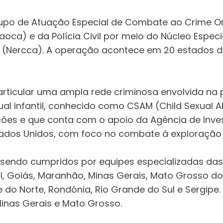
upo de Atuação Especial de Combate ao Crime O
oca) e da Polícia Civil por meio do Núcleo Espe
al (Nercca). A operação acontece em 20 estados
articular uma ampla rede criminosa envolvida n
l infantil, conhecido como CSAM (Child Sexual Ab
uições e que conta com o apoio da Agência de Inv
ados Unidos, com foco no combate à exploração sex
do cumpridos por equipes especializadas das Pol
eral, Goiás, Maranhão, Minas Gerais, Mato Grosso do
de do Norte, Rondônia, Rio Grande do Sul e Sergi
 Minas Gerais e Mato Grosso.