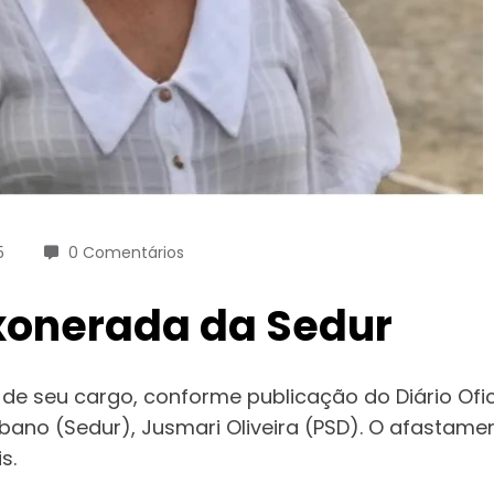
5
0 Comentários
exonerada da Sedur
e seu cargo, conforme publicação do Diário Ofici
bano (Sedur), Jusmari Oliveira (PSD). O afastam
s.