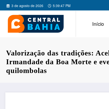
Pular
3 de agosto de 2026
5:39:47 PM
para
o
conteúdo
Início
Valorização das tradições: Ace
Irmandade da Boa Morte e ev
quilombolas