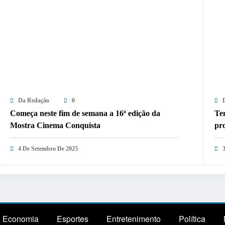
Da Redação
0
Começa neste fim de semana a 16ª edição da
Tem
Mostra Cinema Conquista
pro
Sa
4 De Setembro De 2025
Economia
Esportes
Entretenimento
Política